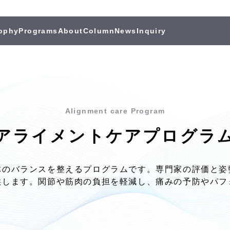
ophy
Programs
About
Column
News
Inquiry
Alignment care Program
アライメントケアプログラ
体のバランスを整えるプログラムです。専門家の評価と姿
供します。関節や筋肉の負担を軽減し、痛みの予防やパフ