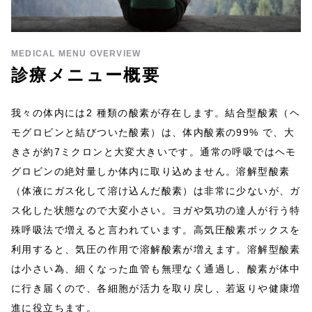
MEDICAL MENU OVERVIEW
診療メニュー概要
我々の体内には2 種類の酸素が存在します。結合型酸素（ヘ
モグロビンと結びついた酸素）は、体内酸素の99% で、大
きさが約7ミクロンと大変大きいです。通常の呼吸ではヘモ
グロビンの絶対量しか体内に取り込めません。溶解型酸素
（体液にガス化して溶け込んだ酸素）は非常に少ないが、ガ
ス化した状態なので大変小さい。ヨガや気功の達人が行う特
殊呼吸法で増えると言われています。高気圧酸素ボックスを
利用すると、気圧の作用で溶解酸素が増えます。溶解型酸素
は小さい為、細くなった血管も無理なく通過し、酸素が体中
に行き届くので、各細胞が活力を取り戻し、若返りや健康増
進に役立ちます。