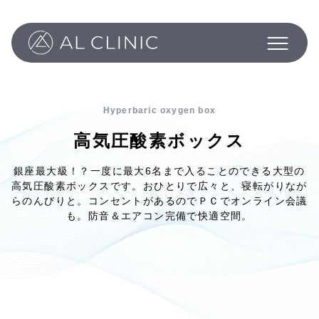
Philosophy
Programs
About
Column
Hyperbaric oxygen box
News
高気圧酸素ボックス
Inquiry
銀座最大級！？一度に最大6名まで入ることのできる大型の
高気圧酸素ボックスです。おひとりで広々と、寝転がりなが
らのんびりと。コンセントがあるのでＰＣでオンライン会議
も。防音＆エアコン完備で快適空間。