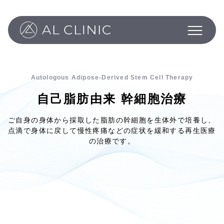
Philosophy
Programs
About
Column
Autologous Adipose-Derived Stem Cell Therapy
News
自己脂肪由来 幹細胞治療
Inquiry
ご自身の身体から採取した脂肪の幹細胞を生体外で培養し、
点滴で身体に戻して慢性疼痛などの症状を緩和する再生医療
の治療です。