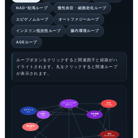
NAD⁺枯渇ループ
慢性炎症・細胞老化ループ
エピゲノムループ
オートファジーループ
インスリン抵抗性ループ
腸内環境ループ
AGEループ
ループボタンをクリックすると関連因子と経路がハ
イライトされます。丸をクリックすると関連ループ
が表示されます。
ミトコンドリア
ROS
機能不全
（活性酸素）
エピゲノム
変化
NAD⁺
DNA損傷
減少
蓄積
腸内環境
悪化
AGE
（糖化最終産物）