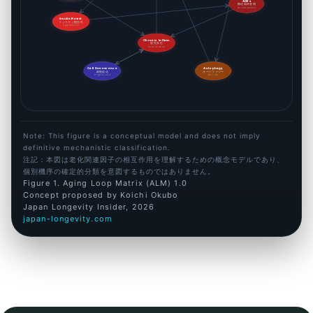
AGEs
糖化最終産物
Accumulation
Insulin Resist.
インスリン抵抗性
Aggravation
Chronic Inflam.
慢性炎症
Deterioration
Cell Senescence
Autophagy
細胞老化
オートファジー
Progression
Decline
Note: This figure is a conceptual model and does not imply
definitive mechanistic classification.
注記：本図は老化関連因子の相互作用を理解するための概念モデルであり、
個別機序の確定的分類を意図するものではありません。
Figure 1. Aging Loop Matrix (ALM) 1.0
Concept proposed by Koichi Okubo
Japan Longevity Insider, 2026
japan-longevity.com