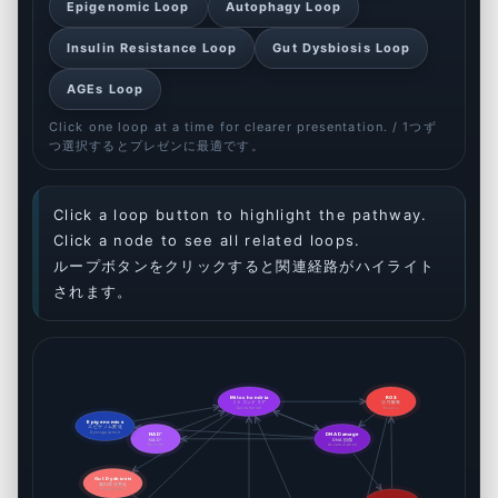
Epigenomic Loop
Autophagy Loop
Insulin Resistance Loop
Gut Dysbiosis Loop
AGEs Loop
Click one loop at a time for clearer presentation. / 1つず
つ選択するとプレゼンに最適です。
Click a loop button to highlight the pathway.
Click a node to see all related loops.
ループボタンをクリックすると関連経路がハイライト
されます。
Mitochondria
ROS
ミトコンドリア
活性酸素
Dysfunction
Excess
Epigenomics
エピゲノム変化
Dysregulation
NAD⁺
DNA Damage
NAD⁺
DNA損傷
Decline
Accumulation
Gut Dysbiosis
腸内環境悪化
Progression