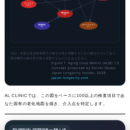
インスリン
抵抗性
慢性炎症
悪化
細胞老化
オートファジー
進行
低下
注記：本図は老化関連因子の相互作用を理解するための概念モデルであり、
個別機序の確定的分類を意図するものではありません。
Figure 1. Aging Loop Matrix (ALM) 1.0
Concept proposed by Koichi Okubo
Japan Longevity Insider, 2026
japan-longevity.com
AL CLINICでは、この図をベースに100以上の検査項目であ
なた固有の老化地図を描き、介入点を特定します。
BILINGUAL VERSION — EN / JA